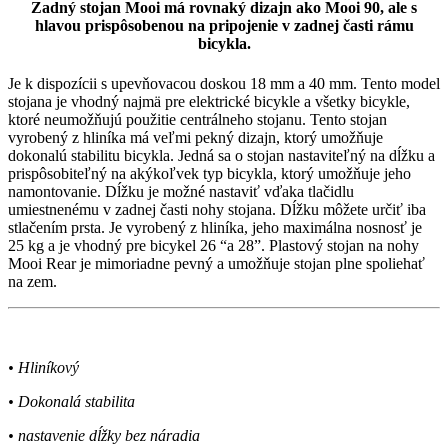
Zadný stojan Mooi má rovnaký dizajn ako Mooi 90, ale s
hlavou prispôsobenou na pripojenie v zadnej časti rámu
bicykla.
Je k dispozícii s upevňovacou doskou 18 mm a 40 mm. Tento model
stojana je vhodný najmä pre elektrické bicykle a všetky bicykle,
ktoré neumožňujú použitie centrálneho stojanu. Tento stojan
vyrobený z hliníka má veľmi pekný dizajn, ktorý umožňuje
dokonalú stabilitu bicykla. Jedná sa o stojan nastaviteľný na dĺžku a
prispôsobiteľný na akýkoľvek typ bicykla, ktorý umožňuje jeho
namontovanie. Dĺžku je možné nastaviť vďaka tlačidlu
umiestnenému v zadnej časti nohy stojana. Dĺžku môžete určiť iba
stlačením prsta. Je vyrobený z hliníka, jeho maximálna nosnosť je
25 kg a je vhodný pre bicykel 26 “a 28”. Plastový stojan na nohy
Mooi Rear je mimoriadne pevný a umožňuje stojan plne spoliehať
na zem.
• Hliníkový
• Dokonalá stabilita
• nastavenie dĺžky bez náradia