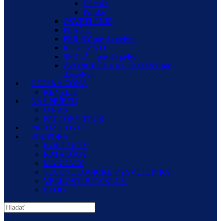
Dámske
Pánske
OSVETLENIE
PLÁŠTE
PRILBY pre dospelých
RUKOVÄTE
SEDLÁ – pre dospelých
ZVONČEKY a KLAKSÓNY pre
dospelých
DETSKÁ ZÓNA
KENZLÍK
NÁŠ PRÍBEH
O NÁS
FACTORY TOUR
PREDAJCOVIA
PODPORA
KONTAKTY
KATALÓGY
MANUÁLY
TECHNOLOGICKÉ VYSVETLIVKY
VEĽKOSTI BICYKLOV
BLOG