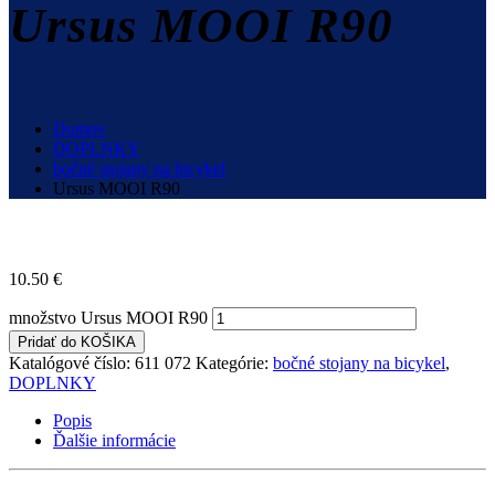
Ursus MOOI R90
Domov
DOPLNKY
bočné stojany na bicykel
Ursus MOOI R90
10.50
€
množstvo Ursus MOOI R90
Pridať do KOŠIKA
Katalógové číslo:
611 072
Kategórie:
bočné stojany na bicykel
,
DOPLNKY
Popis
Ďalšie informácie