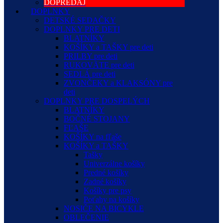
DOPREDAJ
DOPLNKY
DETSKÉ SEDAČKY
DOPLNKY PRE DETI
BLATNÍKY
KOŠÍKY a TAŠKY pre deti
PRILBY pre deti
RUKOVÄTE pre deti
SEDLÁ pre deti
ZVONČEKY a KLAKSÓNY pre
deti
DOPLNKY PRE DOSPELÝCH
BLATNÍKY
BOČNÉ STOJANY
FĽAŠE
KOŠÍKY na fľaše
KOŠÍKY a TAŠKY
Tašky
Univerzálne košíky
Predné košíky
Zadné košíky
Košíky pre psy
Poťahy na košíky
NOSIČE NA BICYKLE
OBLEČENIE