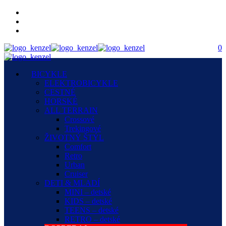
0
BICYKLE
ELEKTROBICYKLE
CESTNÉ
HORSKÉ
ALL TERRAIN
Crossové
Trekingové
ŽIVOTNÝ ŠTÝL
Comfort
Retro
Urban
Cruiser
DETI & MLADÍ
MINI – detské
KIDS – detské
TEENS – detské
RETRO – detské