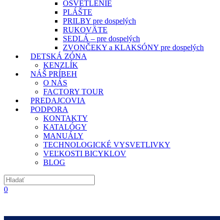
OSVETLENIE
PLÁŠTE
PRILBY pre dospelých
RUKOVÄTE
SEDLÁ – pre dospelých
ZVONČEKY a KLAKSÓNY pre dospelých
DETSKÁ ZÓNA
KENZLÍK
NÁŠ PRÍBEH
O NÁS
FACTORY TOUR
PREDAJCOVIA
PODPORA
KONTAKTY
KATALÓGY
MANUÁLY
TECHNOLOGICKÉ VYSVETLIVKY
VEĽKOSTI BICYKLOV
BLOG
0