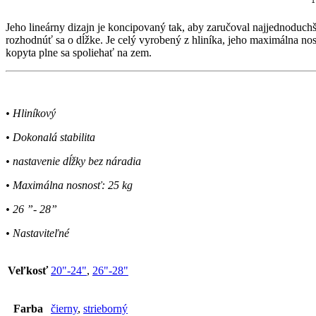
Jeho lineárny dizajn je koncipovaný tak, aby zaručoval najjednoduchši
rozhodnúť sa o dĺžke. Je celý vyrobený z hliníka, jeho maximálna no
kopyta plne sa spoliehať na zem.
• Hliníkový
• Dokonalá stabilita
• nastavenie dĺžky bez náradia
• Maximálna nosnosť: 25 kg
• 26 ”- 28”
• Nastaviteľné
Veľkosť
20"-24"
,
26"-28"
Farba
čierny
,
strieborný