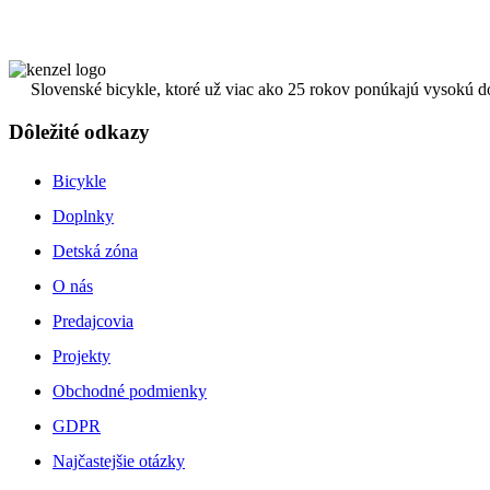
Slovenské bicykle, ktoré už viac ako 25 rokov ponúkajú vysokú d
Dôležité odkazy
Bicykle
Doplnky
Detská zóna
O nás
Predajcovia
Projekty
Obchodné podmienky
GDPR
Najčastejšie otázky