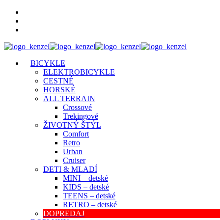
BICYKLE
ELEKTROBICYKLE
CESTNÉ
HORSKÉ
ALL TERRAIN
Crossové
Trekingové
ŽIVOTNÝ ŠTÝL
Comfort
Retro
Urban
Cruiser
DETI & MLADÍ
MINI – detské
KIDS – detské
TEENS – detské
RETRO – detské
DOPREDAJ