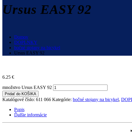
Ursus EASY 92
Domov
DOPLNKY
bočné stojany na bicykel
Ursus EASY 92
6.25
€
množstvo Ursus EASY 92
Pridať do KOŠIKA
Katalógové číslo:
611 066
Kategórie:
bočné stojany na bicykel
,
DOP
Popis
Ďalšie informácie