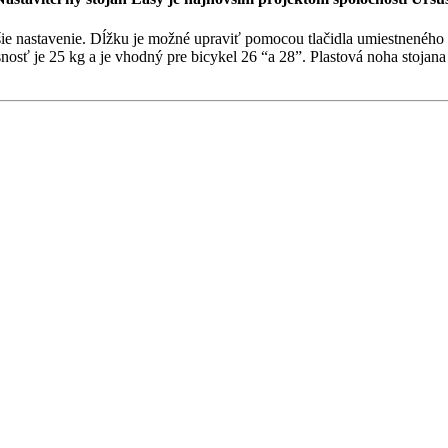
e nastavenie. Dĺžku je možné upraviť pomocou tlačidla umiestneného v p
snosť je 25 kg a je vhodný pre bicykel 26 “a 28”. Plastová noha stoja