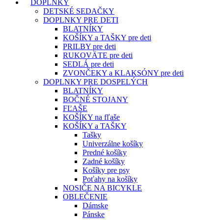
DOPLNKY
DETSKÉ SEDAČKY
DOPLNKY PRE DETI
BLATNÍKY
KOŠÍKY a TAŠKY pre deti
PRILBY pre deti
RUKOVÄTE pre deti
SEDLÁ pre deti
ZVONČEKY a KLAKSÓNY pre deti
DOPLNKY PRE DOSPELÝCH
BLATNÍKY
BOČNÉ STOJANY
FĽAŠE
KOŠÍKY na fľaše
KOŠÍKY a TAŠKY
Tašky
Univerzálne košíky
Predné košíky
Zadné košíky
Košíky pre psy
Poťahy na košíky
NOSIČE NA BICYKLE
OBLEČENIE
Dámske
Pánske