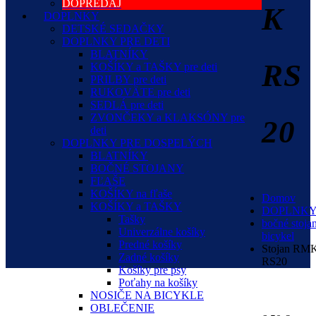
DOPREDAJ
K
DOPLNKY
DETSKÉ SEDAČKY
DOPLNKY PRE DETI
BLATNÍKY
RS
KOŠÍKY a TAŠKY pre deti
PRILBY pre deti
RUKOVÄTE pre deti
SEDLÁ pre deti
ZVONČEKY a KLAKSÓNY pre
20
deti
DOPLNKY PRE DOSPELÝCH
BLATNÍKY
BOČNÉ STOJANY
FĽAŠE
KOŠÍKY na fľaše
Domov
KOŠÍKY a TAŠKY
DOPLNK
Tašky
bočné stoja
Univerzálne košíky
bicykel
Predné košíky
Stojan RM
Zadné košíky
RS20
Košíky pre psy
Poťahy na košíky
NOSIČE NA BICYKLE
OBLEČENIE