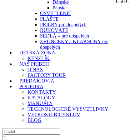
6.50
€
Dámske
Pánske
OSVETLENIE
PLÁŠTE
PRILBY pre dospelých
RUKOVÄTE
SEDLÁ – pre dospelých
ZVONČEKY a KLAKSÓNY pre
dospelých
DETSKÁ ZÓNA
KENZLÍK
NÁŠ PRÍBEH
O NÁS
FACTORY TOUR
PREDAJCOVIA
PODPORA
KONTAKTY
KATALÓGY
MANUÁLY
TECHNOLOGICKÉ VYSVETLIVKY
VEĽKOSTI BICYKLOV
BLOG
množstvo