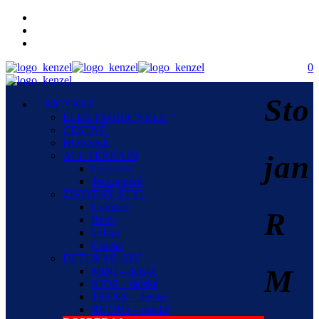
0
Sto
BICYKLE
ELEKTROBICYKLE
CESTNÉ
HORSKÉ
ALL TERRAIN
jan
Crossové
Trekingové
ŽIVOTNÝ ŠTÝL
Comfort
R
Retro
Urban
Cruiser
DETI & MLADÍ
M
MINI – detské
KIDS – detské
TEENS – detské
RETRO – detské