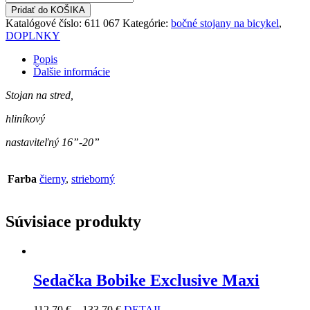
Stojan
Pridať do KOŠIKA
RMK
Katalógové číslo:
611 067
Kategórie:
bočné stojany na bicykel
,
RS20
DOPLNKY
Popis
Ďalšie informácie
Stojan na stred,
hliníkový
nastaviteľný 16”-20”
Farba
čierny
,
strieborný
Súvisiace produkty
Sedačka Bobike Exclusive Maxi
112.70
€
–
133.70
€
DETAIL