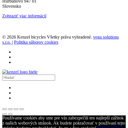
Hurbanovo 947 01
Slovensko
Zobraziť viac informácií
© 2026 Kenzel bicycles Všetky práva vyhradené.
vega solutions
s.r.o.
|
Politika súborov cookies
Používame cookies aby sme pre vás zabezpečili ten najlepší zážitok
z našich webových stránok. Ak budete pokračovať v používaní tejto