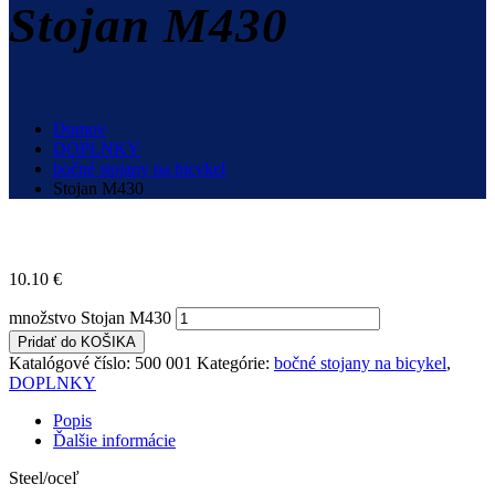
Stojan M430
Domov
DOPLNKY
bočné stojany na bicykel
Stojan M430
10.10
€
množstvo Stojan M430
Pridať do KOŠIKA
Katalógové číslo:
500 001
Kategórie:
bočné stojany na bicykel
,
DOPLNKY
Popis
Ďalšie informácie
Steel/oceľ