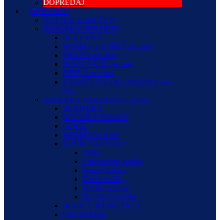
DOPREDAJ
DOPLNKY
DETSKÉ SEDAČKY
DOPLNKY PRE DETI
BLATNÍKY
KOŠÍKY a TAŠKY pre deti
PRILBY pre deti
RUKOVÄTE pre deti
SEDLÁ pre deti
ZVONČEKY a KLAKSÓNY pre
deti
DOPLNKY PRE DOSPELÝCH
BLATNÍKY
BOČNÉ STOJANY
FĽAŠE
KOŠÍKY na fľaše
KOŠÍKY a TAŠKY
Tašky
Univerzálne košíky
Predné košíky
Zadné košíky
Košíky pre psy
Poťahy na košíky
NOSIČE NA BICYKLE
OBLEČENIE