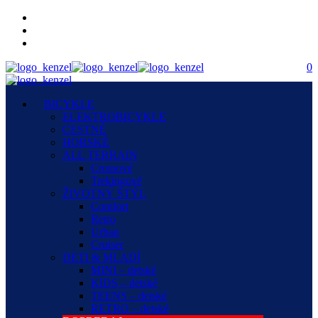
0
BICYKLE
ELEKTROBICYKLE
CESTNÉ
HORSKÉ
ALL TERRAIN
Crossové
Trekingové
ŽIVOTNÝ ŠTÝL
Comfort
Retro
Urban
Cruiser
DETI & MLADÍ
MINI – detské
KIDS – detské
TEENS – detské
RETRO – detské