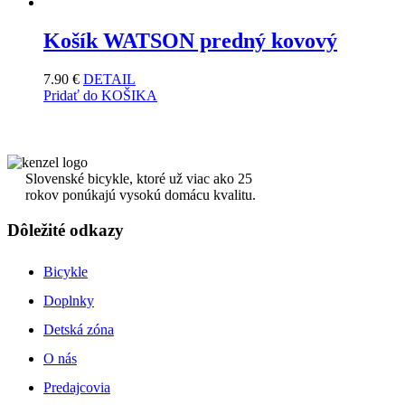
Košík WATSON predný kovový
7.90
€
DETAIL
Pridať do KOŠIKA
Slovenské bicykle, ktoré už viac ako 25
rokov ponúkajú vysokú domácu kvalitu.
Dôležité odkazy
Bicykle
Doplnky
Detská zóna
O nás
Predajcovia