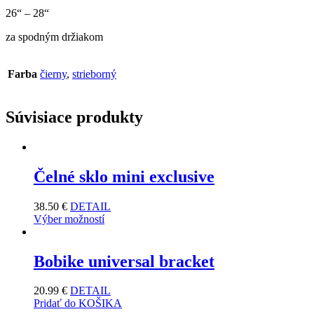
26“ – 28“
za spodným držiakom
Farba
čierny
,
strieborný
Súvisiace produkty
Čelné sklo mini exclusive
38.50
€
DETAIL
Výber možností
Bobike universal bracket
20.99
€
DETAIL
Pridať do KOŠIKA