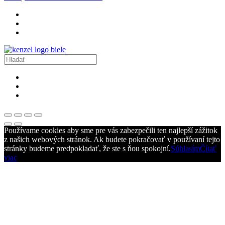
Používame cookies aby sme pre vás zabezpečili ten najlepší zážitok
z našich webových stránok. Ak budete pokračovať v používaní tejto
stránky budeme predpokladať, že ste s ňou spokojní.
Súhlasím
Čítať
viac