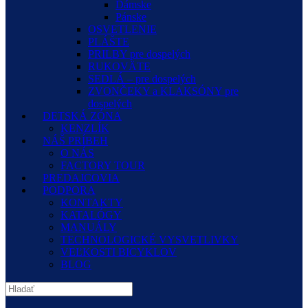
Dámske
Pánske
OSVETLENIE
PLÁŠTE
PRILBY pre dospelých
RUKOVÄTE
SEDLÁ – pre dospelých
ZVONČEKY a KLAKSÓNY pre
dospelých
DETSKÁ ZÓNA
KENZLÍK
NÁŠ PRÍBEH
O NÁS
FACTORY TOUR
PREDAJCOVIA
PODPORA
KONTAKTY
KATALÓGY
MANUÁLY
TECHNOLOGICKÉ VYSVETLIVKY
VEĽKOSTI BICYKLOV
BLOG