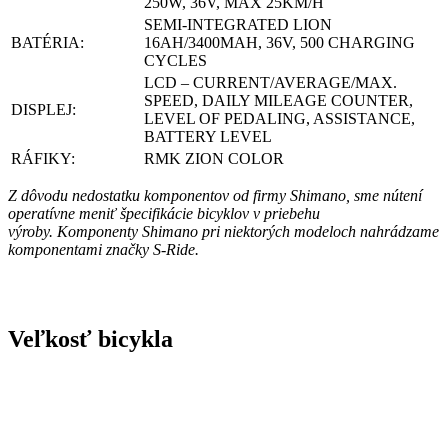
250W, 36V, MAX 25KM/H
SEMI-INTEGRATED LION
BATÉRIA:
16AH/3400MAH, 36V, 500 CHARGING
CYCLES
LCD – CURRENT/AVERAGE/MAX.
SPEED, DAILY MILEAGE COUNTER,
DISPLEJ:
LEVEL OF PEDALING, ASSISTANCE,
BATTERY LEVEL
RÁFIKY:
RMK ZION COLOR
Z dôvodu nedostatku komponentov od firmy Shimano, sme nútení
operatívne meniť špecifikácie bicyklov v priebehu
výroby. Komponenty Shimano pri niektorých modeloch nahrádzame
komponentami značky S-Ride.
Veľkosť bicykla