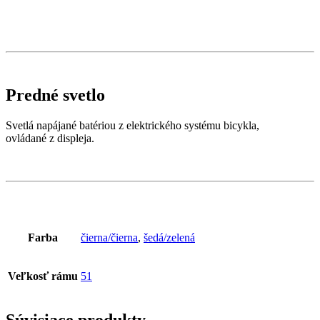
Predné svetlo
Svetlá napájané batériou z elektrického systému bicykla,
ovládané z displeja.
Farba
čierna/čierna
,
šedá/zelená
Veľkosť rámu
51
Súvisiace produkty