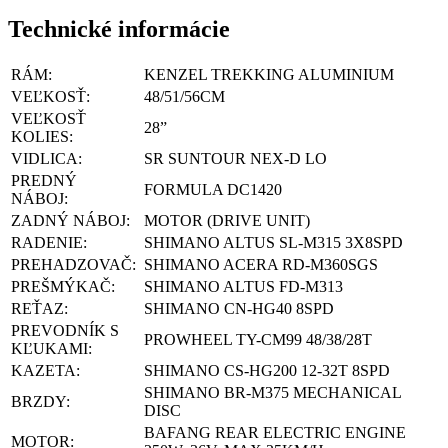
Technické informácie
RÁM:
KENZEL TREKKING ALUMINIUM
VEĽKOSŤ:
48/51/56CM
VEĽKOSŤ
28”
KOLIES:
VIDLICA:
SR SUNTOUR NEX-D LO
PREDNÝ
FORMULA DC1420
NÁBOJ:
ZADNÝ NÁBOJ:
MOTOR (DRIVE UNIT)
RADENIE:
SHIMANO ALTUS SL-M315 3X8SPD
PREHADZOVAČ:
SHIMANO ACERA RD-M360SGS
PREŠMÝKAČ:
SHIMANO ALTUS FD-M313
REŤAZ:
SHIMANO CN-HG40 8SPD
PREVODNÍK S
PROWHEEL TY-CM99 48/38/28T
KĽUKAMI:
KAZETA:
SHIMANO CS-HG200 12-32T 8SPD
SHIMANO BR-M375 MECHANICAL
BRZDY:
DISC
BAFANG REAR ELECTRIC ENGINE
MOTOR: