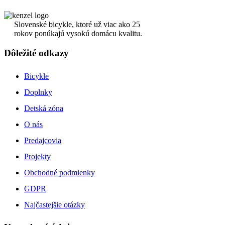
Slovenské bicykle, ktoré už viac ako 25
rokov ponúkajú vysokú domácu kvalitu.
Dôležité odkazy
Bicykle
Doplnky
Detská zóna
O nás
Predajcovia
Projekty
Obchodné podmienky
GDPR
Najčastejšie otázky