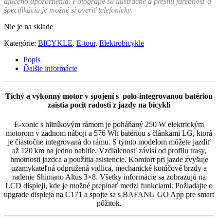
ajúceho upozornenia. Fotografie sú ilustračné a presnú farebnosť a
špecifikáciu je možné si overiť telefonicky.
Nie je na sklade
Kategórie:
BICYKLE
,
E-tour
,
Elektrobicykle
Popis
Ďalšie informácie
Tichý a výkonný motor v spojení s
polo-integrovanou batériou
zaistia pocit radosti z jazdy na bicykli
E-xonic s hliníkovým rámom je poháňaný 250 W elektrickým
motorom v zadnom náboji a 576 Wh batériou s článkami LG, ktorá
je čiastočne integrovaná do rámu. S týmto modelom môžete jazdiť
až 120 km na jedno nabitie. Vzdialenosť závisí od profilu trasy,
hmotnosti jazdca a použitia asistencie. Komfort pri jazde zvyšuje
uzamykateľná odpružená vidlica, mechanické kotúčové brzdy a
radenie Shimano Altus 3×8. Všetky informácie sa zobrazujú na
LCD displeji, kde je možné prepínať medzi funkciami. Požiadajte o
upgrade displeja na C171 a spojte sa s BAFANG GO App pre smart
pôžitok.