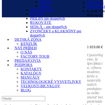
Dámske
BICYKLE
Pánske
Elektrobicy
OSVETLENIE
E-xonic Tou
PLÁŠTE
RM black
PRILBY pre dospelých
RUKOVÄTE
SEDLÁ – pre dospelých
ZVONČEKY a KLAKSÓNY pre
dospelých
DETSKÁ ZÓNA
KENZLÍK
1 819.00
€
NÁŠ PRÍBEH
O NÁS
Upozorňuj
FACTORY TOUR
eme, že
PREDAJCOVIA
špecifikáci
PODPORA
a, výbava
KONTAKTY
modelov,
KATALÓGY
farby a
MANUÁLY
materiály
TECHNOLOGICKÉ VYSVETLIVKY
našich
VEĽKOSTI BICYKLOV
produktov
BLOG
sa môžu
zmeniť bez
predchádz