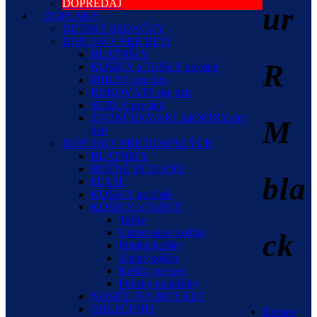
DOPREDAJ
ur
DOPLNKY
DETSKÉ SEDAČKY
DOPLNKY PRE DETI
BLATNÍKY
R
KOŠÍKY a TAŠKY pre deti
PRILBY pre deti
RUKOVÄTE pre deti
SEDLÁ pre deti
ZVONČEKY a KLAKSÓNY pre
M
deti
DOPLNKY PRE DOSPELÝCH
BLATNÍKY
BOČNÉ STOJANY
bla
FĽAŠE
KOŠÍKY na fľaše
KOŠÍKY a TAŠKY
Tašky
Univerzálne košíky
ck
Predné košíky
Zadné košíky
Košíky pre psy
Poťahy na košíky
NOSIČE NA BICYKLE
OBLEČENIE
Domov