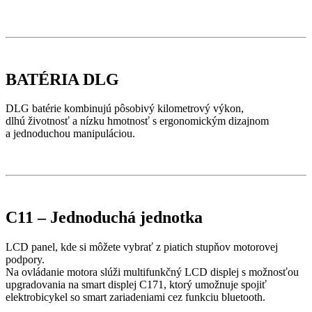
BATÉRIA DLG
DLG batérie kombinujú pôsobivý kilometrový výkon,
dlhú životnosť a nízku hmotnosť s ergonomickým dizajnom
a jednoduchou manipuláciou.
C11 – Jednoduchá jednotka
LCD panel, kde si môžete vybrať z piatich stupňov motorovej
podpory.
Na ovládanie motora slúži multifunkčný LCD displej s možnosťou
upgradovania na smart displej C171, ktorý umožnuje spojiť
elektrobicykel so smart zariadeniami cez funkciu bluetooth.