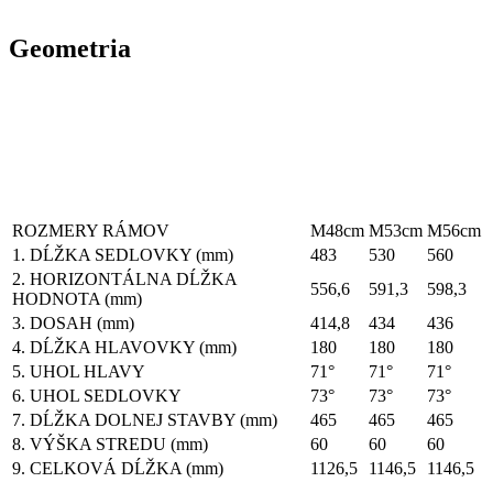
Geometria
ROZMERY RÁMOV
M48cm
M53cm
M56cm
1. DĹŽKA SEDLOVKY (mm)
483
530
560
2. HORIZONTÁLNA DĹŽKA
556,6
591,3
598,3
HODNOTA (mm)
3. DOSAH (mm)
414,8
434
436
4. DĹŽKA HLAVOVKY (mm)
180
180
180
5. UHOL HLAVY
71°
71°
71°
6. UHOL SEDLOVKY
73°
73°
73°
7. DĹŽKA DOLNEJ STAVBY (mm)
465
465
465
8. VÝŠKA STREDU (mm)
60
60
60
9. CELKOVÁ DĹŽKA (mm)
1126,5
1146,5
1146,5