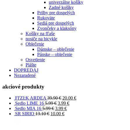
univerzálne košíky
Zadné košíky
Prilby pre dospelých
Rukoväte
Sedlá pre dospelých
Zvončeky a klaksóny
Košíky na fľaše
nosiče na bicykle
Oblečenie
Dámske – oblečenie
Pánske – oblečenie
Osvetlenie
Plášte
DOPREDAJ
Nezaradené
akciové produkty
FI'ZI:K ARDEA
39.90
€
20.00
€
Sedlo LIME 16
5.99
€
3.99
€
Sedlo MIA 16
5.99
€
3.99
€
SR SIRIO
13.10
€
10.00
€