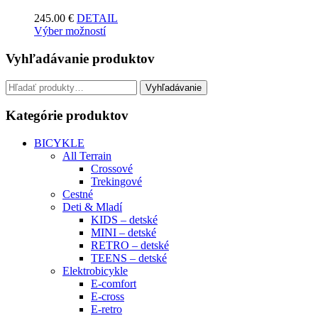
245.00
€
DETAIL
Výber možností
Vyhľadávanie produktov
Hľadať:
Vyhľadávanie
Kategórie produktov
BICYKLE
All Terrain
Crossové
Trekingové
Cestné
Deti & Mladí
KIDS – detské
MINI – detské
RETRO – detské
TEENS – detské
Elektrobicykle
E-comfort
E-cross
E-retro