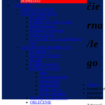
DOPREDAJ
čie
DOPLNKY
DETSKÉ SEDAČKY
DOPLNKY PRE DETI
BLATNÍKY
rna
KOŠÍKY a TAŠKY pre deti
PRILBY pre deti
RUKOVÄTE pre deti
SEDLÁ pre deti
ZVONČEKY a KLAKSÓNY pre
/le
deti
DOPLNKY PRE DOSPELÝCH
BLATNÍKY
BOČNÉ STOJANY
go
FĽAŠE
KOŠÍKY na fľaše
KOŠÍKY a TAŠKY
Tašky
Univerzálne košíky
Predné košíky
Domov
Zadné košíky
Produkt Far
Košíky pre psy
polomatná
Poťahy na košíky
čierna/lego
NOSIČE NA BICYKLE
OBLEČENIE