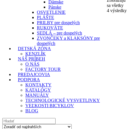
Zobrazujú
Dámske
sa všetky
Pánske
4 výsledky
OSVETLENIE
PLÁŠTE
PRILBY pre dospelých
RUKOVÄTE
SEDLÁ – pre dospelých
ZVONČEKY a KLAKSÓNY pre
dospelých
DETSKÁ ZÓNA
KENZLÍK
NÁŠ PRÍBEH
O NÁS
FACTORY TOUR
PREDAJCOVIA
PODPORA
KONTAKTY
KATALÓGY
MANUÁLY
TECHNOLOGICKÉ VYSVETLIVKY
VEĽKOSTI BICYKLOV
BLOG