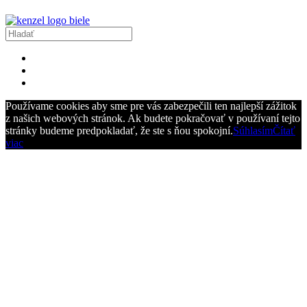
Používame cookies aby sme pre vás zabezpečili ten najlepší zážitok
z našich webových stránok. Ak budete pokračovať v používaní tejto
stránky budeme predpokladať, že ste s ňou spokojní.
Súhlasím
Čítať
viac