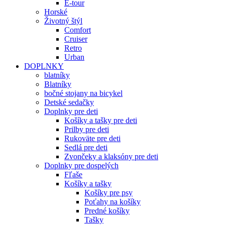
E-tour
Horské
Životný štýl
Comfort
Cruiser
Retro
Urban
DOPLNKY
blatníky
Blatníky
bočné stojany na bicykel
Detské sedačky
Doplnky pre deti
Košíky a tašky pre deti
Prilby pre deti
Rukoväte pre deti
Sedlá pre deti
Zvončeky a klaksóny pre deti
Doplnky pre dospelých
Fľaše
Košíky a tašky
Košíky pre psy
Poťahy na košíky
Predné košíky
Tašky