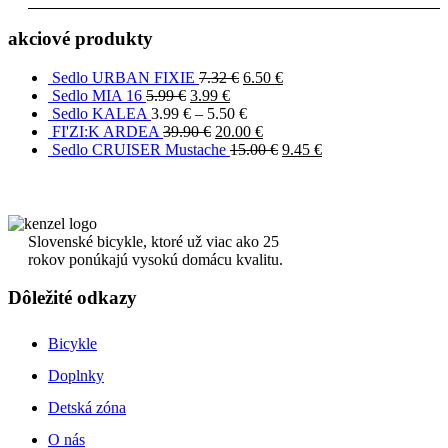
akciové produkty
Sedlo URBAN FIXIE
7.32
€
6.50
€
Sedlo MIA 16
5.99
€
3.99
€
Sedlo KALEA
3.99
€
–
5.50
€
FI'ZI:K ARDEA
39.90
€
20.00
€
Sedlo CRUISER Mustache
15.00
€
9.45
€
Slovenské bicykle, ktoré už viac ako 25
rokov ponúkajú vysokú domácu kvalitu.
Dôležité odkazy
Bicykle
Doplnky
Detská zóna
O nás