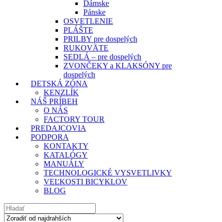
Dámske
Pánske
OSVETLENIE
PLÁŠTE
PRILBY pre dospelých
RUKOVÄTE
SEDLÁ – pre dospelých
ZVONČEKY a KLAKSÓNY pre
dospelých
DETSKÁ ZÓNA
KENZLÍK
NÁŠ PRÍBEH
O NÁS
FACTORY TOUR
PREDAJCOVIA
PODPORA
KONTAKTY
KATALÓGY
MANUÁLY
TECHNOLOGICKÉ VYSVETLIVKY
VEĽKOSTI BICYKLOV
BLOG