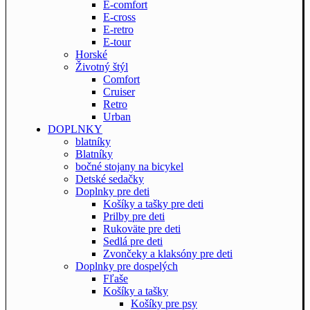
E-comfort
E-cross
E-retro
E-tour
Horské
Životný štýl
Comfort
Cruiser
Retro
Urban
DOPLNKY
blatníky
Blatníky
bočné stojany na bicykel
Detské sedačky
Doplnky pre deti
Košíky a tašky pre deti
Prilby pre deti
Rukoväte pre deti
Sedlá pre deti
Zvončeky a klaksóny pre deti
Doplnky pre dospelých
Fľaše
Košíky a tašky
Košíky pre psy