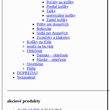
Poťahy na košíky
Predné košíky
Tašky
univerzálne košíky
Zadné košíky
Prilby pre dospelých
Rukoväte
Sedlá pre dospelých
Zvončeky a klaksóny
Košíky na fľaše
nosiče na bicykle
Oblečenie
Dámske – oblečenie
Pánske – oblečenie
Osvetlenie
Plášte
DOPREDAJ
Nezaradené
akciové produkty