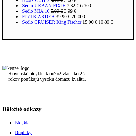
Košík CUBIS
9.72
€
5.00
€
Sedlo URBAN FIXIE
7.32
€
6.50
€
Sedlo MIA 16
5.99
€
3.99
€
FI'ZI:K ARDEA
39.90
€
20.00
€
Sedlo CRUISER King Fischer
15.00
€
10.80
€
Slovenské bicykle, ktoré už viac ako 25
rokov ponúkajú vysokú domácu kvalitu.
Dôležité odkazy
Bicykle
Doplnky