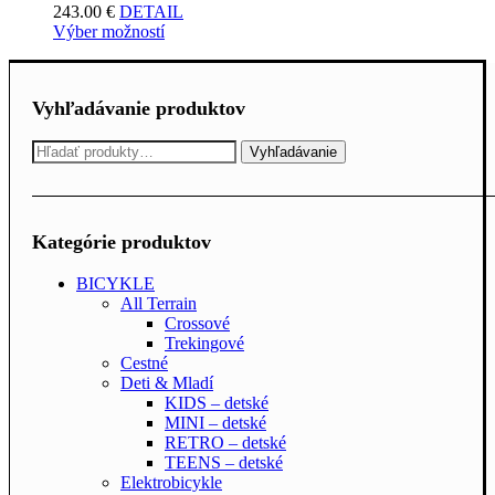
243.00
€
DETAIL
Výber možností
Vyhľadávanie produktov
Hľadať:
Vyhľadávanie
Kategórie produktov
BICYKLE
All Terrain
Crossové
Trekingové
Cestné
Deti & Mladí
KIDS – detské
MINI – detské
RETRO – detské
TEENS – detské
Elektrobicykle