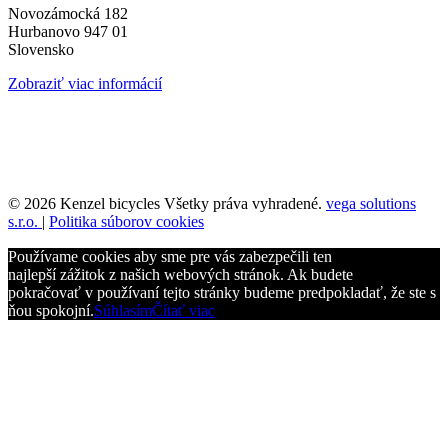
Novozámocká 182
Hurbanovo 947 01
Slovensko
Zobraziť viac informácií
© 2026 Kenzel bicycles Všetky práva vyhradené.
vega solutions
s.r.o.
|
Politika súborov cookies
Používame cookies aby sme pre vás zabezpečili ten
najlepší zážitok z našich webových stránok. Ak budete
pokračovať v používaní tejto stránky budeme predpokladať, že ste s
ňou spokojní.
Súhlasím
Čítať viac