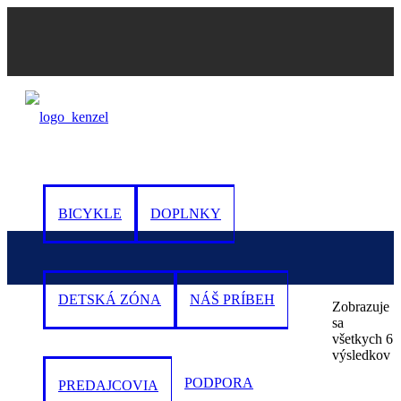
0
BICYKLE
DOPLNKY
DETSKÁ ZÓNA
NÁŠ PRÍBEH
Zobrazuje
sa
všetkych 6
výsledkov
PODPORA
PREDAJCOVIA