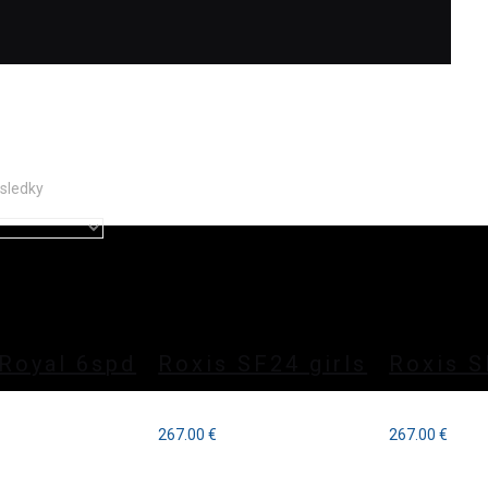
ýsledky
 Royal 6spd
Roxis SF24 girls
Roxis S
267.00
€
267.00
€