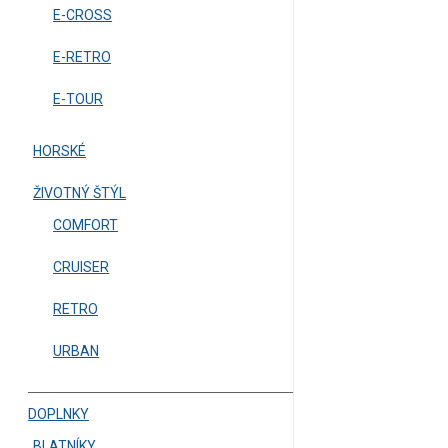
E-CROSS
E-RETRO
E-TOUR
HORSKÉ
ŽIVOTNÝ ŠTÝL
COMFORT
CRUISER
RETRO
URBAN
DOPLNKY
BLATNÍKY