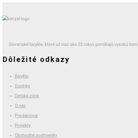
Slovenské bicykle, ktoré už viac ako 25 rokov ponúkajú vysokú domá
Dôležité odkazy
Bicykle
Doplnky
Detská zóna
O nás
Predajcovia
Projekty
Obchodné podmienky