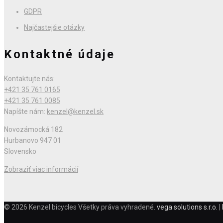
GDPR
Najčastejšie otázky
Kontaktné údaje
Kontaktujte nás:
+421 35 761 0165
+421 35 761 0085
Napíšte nám:
kenzel@kenzel.sk
Novozámocká 182
Hurbanovo 947 01
Slovensko
Zobraziť viac informácií
© 2026 Kenzel bicycles Všetky práva vyhradené.
vega solutions s.r.o.
|