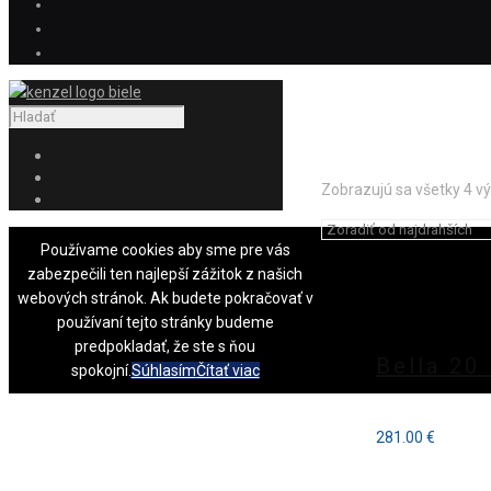
Zobrazujú sa všetky 4 v
Používame cookies aby sme pre vás
zabezpečili ten najlepší zážitok z našich
webových stránok. Ak budete pokračovať v
používaní tejto stránky budeme
predpokladať, že ste s ňou
Bella 20
spokojní.
Súhlasím
Čítať viac
281.00
€