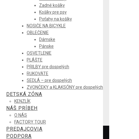
Zadné košíky
Košíky pre psy
Poťahy na košíky
NOSIČE NA BICYKLE
OBLEČENIE
Dámske
Pánske
OSVETLENIE
PLÁŠTE
PRILBY pre dospelých
RUKOVÄTE
SEDLÁ – pre dospelých
ZVONČEKY a KLAKSÓNY pre dospelých
DETSKÁ ZÓNA
KENZLÍK
NÁŠ PRÍBEH
O NÁS
FACTORY TOUR
PREDAJCOVIA
PODPORA