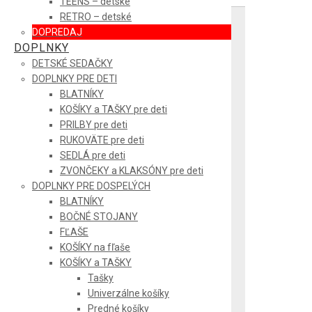
TEENS – detské
RETRO – detské
DOPREDAJ
DOPLNKY
DETSKÉ SEDAČKY
DOPLNKY PRE DETI
BLATNÍKY
KOŠÍKY a TAŠKY pre deti
PRILBY pre deti
RUKOVÄTE pre deti
SEDLÁ pre deti
ZVONČEKY a KLAKSÓNY pre deti
DOPLNKY PRE DOSPELÝCH
BLATNÍKY
BOČNÉ STOJANY
FĽAŠE
KOŠÍKY na fľaše
KOŠÍKY a TAŠKY
Tašky
Univerzálne košíky
Predné košíky