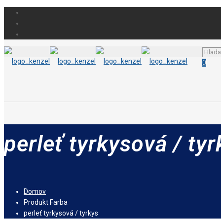
0
perleť tyrkysová / tyr
Domov
Produkt Farba
perleť tyrkysová / tyrkys