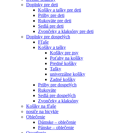
Doplnky pre deti
Košíky a tašky pre deti
Prilby pre deti
Rukoväte pre deti
Sedlá pre deti
Zvončeky a klaksóny pre deti
Doplnky pre dospelých
Fľaše
Košíky a tašky
Košíky pre psy
Poťahy na košíky
Predné košíky
Tašky
univerzálne košíky
Zadné košíky
Prilby pre dospelých
Rukoväte
Sedlá pre dospelých
Zvončeky a klaksóny
Košíky na fľaše
nosiče na bicykle
Oblečenie
Dámske – oblečenie
Pánske – oblečenie
Osvetlenie