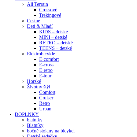
All Terrain
Crossové
Trekingové
Cestné
Deti & Mladí
KIDS – detské
MINI – detské
RETRO – detské
TEENS – detské
Elektrobicykle
E-comfort
E-cross
E-retro
E-tour
Horské
Životný štýl
Comfort
Cruiser
Retro
Urban
DOPLNKY
blatníky
Blatníky
bočné stojany na bicykel
Detské sedačky