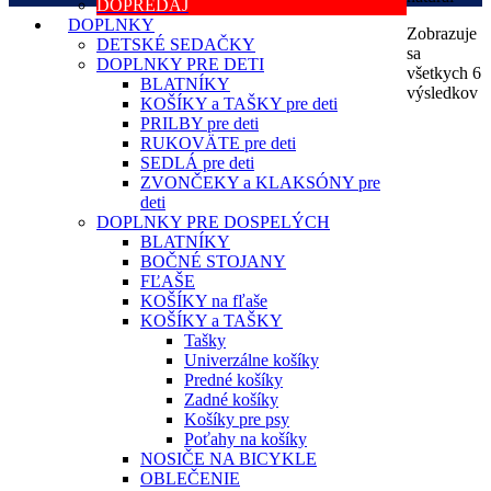
DOPREDAJ
DOPLNKY
Zobrazuje
DETSKÉ SEDAČKY
sa
DOPLNKY PRE DETI
všetkych 6
BLATNÍKY
výsledkov
KOŠÍKY a TAŠKY pre deti
PRILBY pre deti
RUKOVÄTE pre deti
SEDLÁ pre deti
ZVONČEKY a KLAKSÓNY pre
deti
DOPLNKY PRE DOSPELÝCH
BLATNÍKY
BOČNÉ STOJANY
FĽAŠE
KOŠÍKY na fľaše
KOŠÍKY a TAŠKY
Tašky
Univerzálne košíky
Predné košíky
Zadné košíky
Košíky pre psy
Poťahy na košíky
NOSIČE NA BICYKLE
OBLEČENIE