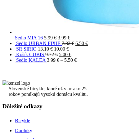
Sedlo MIA 16
5.99
€
3.99
€
Sedlo URBAN FIXIE
7.32
€
6.50
€
SR SIRIO
13.10
€
10.00
€
Košík CUBIS
9.72
€
5.00
€
Sedlo KALEA
3.99
€
–
5.50
€
Slovenské bicykle, ktoré už viac ako 25
rokov ponúkajú vysokú domácu kvalitu.
Dôležité odkazy
Bicykle
Doplnky