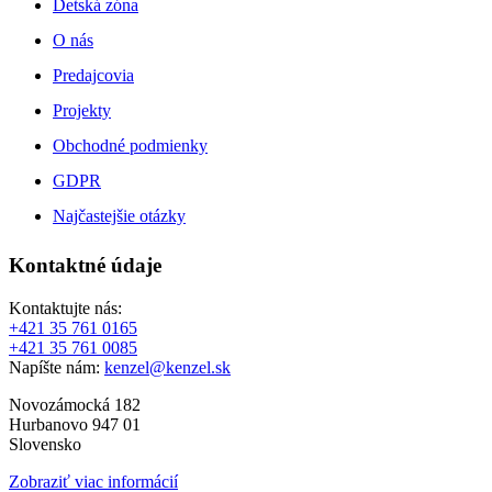
Detská zóna
O nás
Predajcovia
Projekty
Obchodné podmienky
GDPR
Najčastejšie otázky
Kontaktné údaje
Kontaktujte nás:
+421 35 761 0165
+421 35 761 0085
Napíšte nám:
kenzel@kenzel.sk
Novozámocká 182
Hurbanovo 947 01
Slovensko
Zobraziť viac informácií