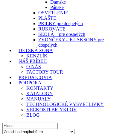
Dámske
Pánske
OSVETLENIE
PLÁŠTE
PRILBY pre dospelých
RUKOVÄTE
SEDLÁ – pre dospelých
ZVONČEKY a KLAKSÓNY pre
dospelých
DETSKÁ ZÓNA
KENZLÍK
NÁŠ PRÍBEH
O NÁS
FACTORY TOUR
PREDAJCOVIA
PODPORA
KONTAKTY
KATALÓGY
MANUÁLY
TECHNOLOGICKÉ VYSVETLIVKY
VEĽKOSTI BICYKLOV
BLOG