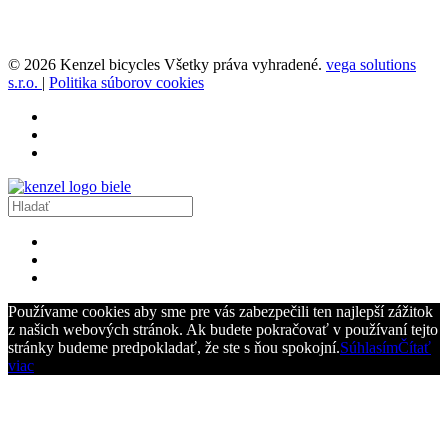
© 2026 Kenzel bicycles Všetky práva vyhradené.
vega solutions
s.r.o.
|
Politika súborov cookies
Používame cookies aby sme pre vás zabezpečili ten najlepší zážitok
z našich webových stránok. Ak budete pokračovať v používaní tejto
stránky budeme predpokladať, že ste s ňou spokojní.
Súhlasím
Čítať
viac