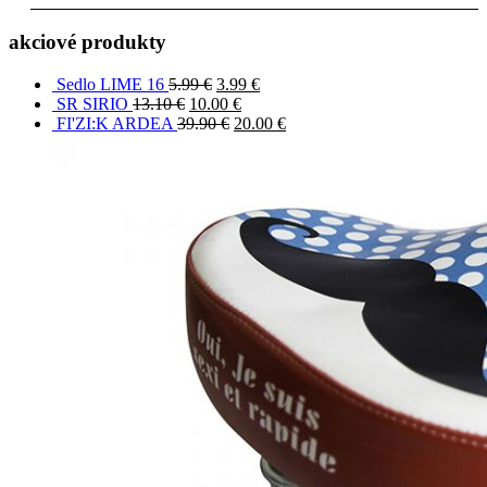
akciové produkty
Sedlo LIME 16
5.99
€
3.99
€
SR SIRIO
13.10
€
10.00
€
FI'ZI:K ARDEA
39.90
€
20.00
€