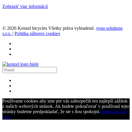
Zobraziť viac informácií
© 2026 Kenzel bicycles Všetky práva vyhradené.
vega solutions
s.r.o.
|
Politika súborov cookies
Používame cookies aby sme pre vás zabezpečili ten najlepší zážitok
z našich webových stránok. Ak budete pokračovať v používaní tejto
stránky budeme predpokladať, že ste s ňou spokojní.
Súhlasím
Čítať
viac