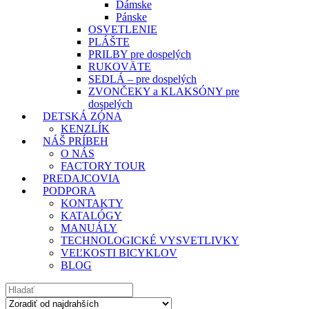
Dámske
Pánske
OSVETLENIE
PLÁŠTE
PRILBY pre dospelých
RUKOVÄTE
SEDLÁ – pre dospelých
ZVONČEKY a KLAKSÓNY pre
dospelých
DETSKÁ ZÓNA
KENZLÍK
NÁŠ PRÍBEH
O NÁS
FACTORY TOUR
PREDAJCOVIA
PODPORA
KONTAKTY
KATALÓGY
MANUÁLY
TECHNOLOGICKÉ VYSVETLIVKY
VEĽKOSTI BICYKLOV
BLOG