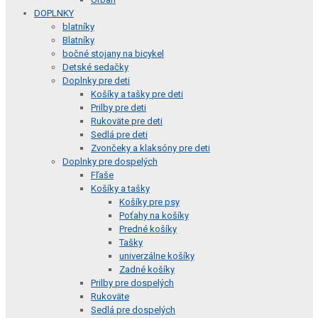
DOPLNKY
blatníky
Blatníky
bočné stojany na bicykel
Detské sedačky
Doplnky pre deti
Košíky a tašky pre deti
Prilby pre deti
Rukoväte pre deti
Sedlá pre deti
Zvončeky a klaksóny pre deti
Doplnky pre dospelých
Fľaše
Košíky a tašky
Košíky pre psy
Poťahy na košíky
Predné košíky
Tašky
univerzálne košíky
Zadné košíky
Prilby pre dospelých
Rukoväte
Sedlá pre dospelých