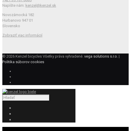
Napíšte nám:
kenzel@kenzel.sk
Novozámocká 182
Hurbanovo 947 01
Slovensko
Zobraziť viac informácií
© 2026 Kenzel bicycles Všetky práva vyhradené.
vega solutions s.r.o.
|
Politika súborov cookies