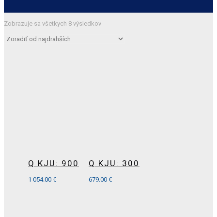
Zobrazuje sa všetkych 8 výsledkov
Q KJU: 900
Q KJU: 300
1 054.00
€
679.00
€