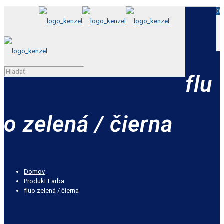
0
flu
o zelená / čierna
Domov
Produkt Farba
fluo zelená / čierna