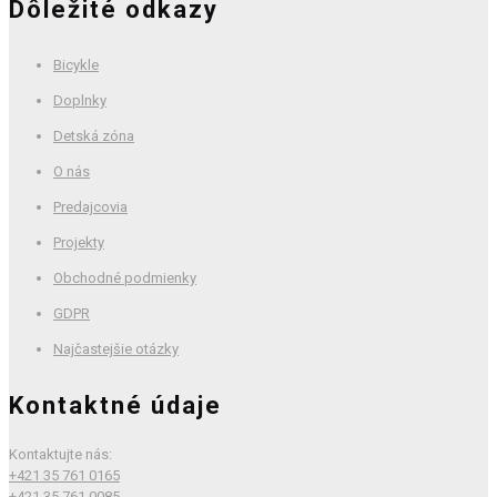
Dôležité odkazy
Bicykle
Doplnky
Detská zóna
O nás
Predajcovia
Projekty
Obchodné podmienky
GDPR
Najčastejšie otázky
Kontaktné údaje
Kontaktujte nás:
+421 35 761 0165
+421 35 761 0085