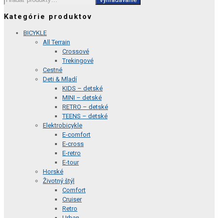
Kategórie produktov
BICYKLE
All Terrain
Crossové
Trekingové
Cestné
Deti & Mladí
KIDS – detské
MINI – detské
RETRO – detské
TEENS – detské
Elektrobicykle
E-comfort
E-cross
E-retro
E-tour
Horské
Životný štýl
Comfort
Cruiser
Retro
Urban