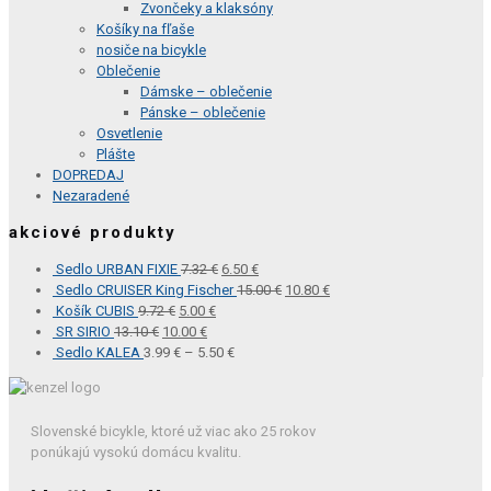
Zvončeky a klaksóny
Košíky na fľaše
nosiče na bicykle
Oblečenie
Dámske – oblečenie
Pánske – oblečenie
Osvetlenie
Plášte
DOPREDAJ
Nezaradené
akciové produkty
Sedlo URBAN FIXIE
7.32
€
6.50
€
Sedlo CRUISER King Fischer
15.00
€
10.80
€
Košík CUBIS
9.72
€
5.00
€
SR SIRIO
13.10
€
10.00
€
Sedlo KALEA
3.99
€
–
5.50
€
Slovenské bicykle, ktoré už viac ako 25 rokov
ponúkajú vysokú domácu kvalitu.