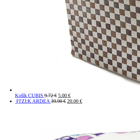
Košík CUBIS
9.72
€
5.00
€
FI'ZI:K ARDEA
39.90
€
20.00
€