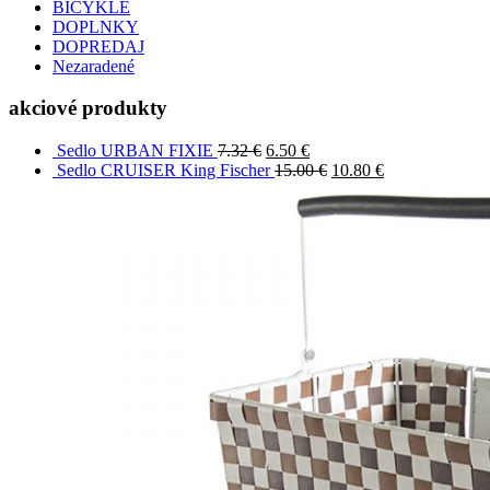
BICYKLE
DOPLNKY
DOPREDAJ
Nezaradené
akciové produkty
Sedlo URBAN FIXIE
7.32
€
6.50
€
Sedlo CRUISER King Fischer
15.00
€
10.80
€