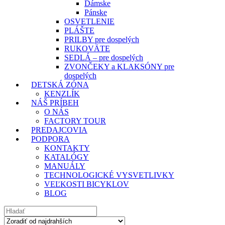
Dámske
Pánske
OSVETLENIE
PLÁŠTE
PRILBY pre dospelých
RUKOVÄTE
SEDLÁ – pre dospelých
ZVONČEKY a KLAKSÓNY pre
dospelých
DETSKÁ ZÓNA
KENZLÍK
NÁŠ PRÍBEH
O NÁS
FACTORY TOUR
PREDAJCOVIA
PODPORA
KONTAKTY
KATALÓGY
MANUÁLY
TECHNOLOGICKÉ VYSVETLIVKY
VEĽKOSTI BICYKLOV
BLOG