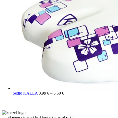
Sedlo KALEA
3.99
€
–
5.50
€
Slovenské bicykle, ktoré už viac ako 25