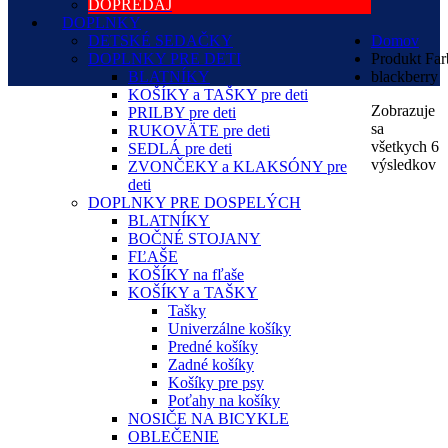
DOPREDAJ
DOPLNKY
DETSKÉ SEDAČKY
Domov
DOPLNKY PRE DETI
Produkt Far
BLATNÍKY
blackberry
KOŠÍKY a TAŠKY pre deti
Zobrazuje
PRILBY pre deti
sa
RUKOVÄTE pre deti
všetkych 6
SEDLÁ pre deti
výsledkov
ZVONČEKY a KLAKSÓNY pre
deti
DOPLNKY PRE DOSPELÝCH
BLATNÍKY
BOČNÉ STOJANY
FĽAŠE
KOŠÍKY na fľaše
KOŠÍKY a TAŠKY
Tašky
Univerzálne košíky
Predné košíky
Zadné košíky
Košíky pre psy
Poťahy na košíky
NOSIČE NA BICYKLE
OBLEČENIE