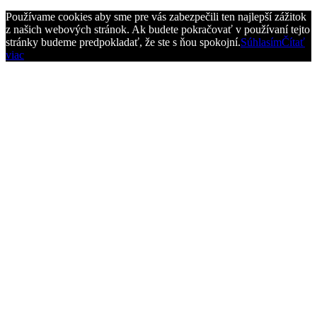
Používame cookies aby sme pre vás zabezpečili ten najlepší zážitok
z našich webových stránok. Ak budete pokračovať v používaní tejto
stránky budeme predpokladať, že ste s ňou spokojní.
Súhlasím
Čítať
viac