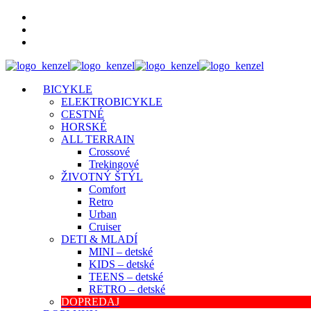
BICYKLE
ELEKTROBICYKLE
CESTNÉ
HORSKÉ
ALL TERRAIN
Crossové
Trekingové
ŽIVOTNÝ ŠTÝL
Comfort
Retro
Urban
Cruiser
DETI & MLADÍ
MINI – detské
KIDS – detské
TEENS – detské
RETRO – detské
DOPREDAJ