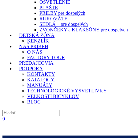
OSVETLENIE
PLÁŠTE
PRILBY pre dospelých
RUKOVÄTE
SEDLÁ – pre dospelých
ZVONČEKY a KLAKSÓNY pre dospelých
DETSKÁ ZÓNA
KENZLÍK
NÁŠ PRÍBEH
O NÁS
FACTORY TOUR
PREDAJCOVIA
PODPORA
KONTAKTY
KATALÓGY
MANUÁLY
TECHNOLOGICKÉ VYSVETLIVKY
VEĽKOSTI BICYKLOV
BLOG
0