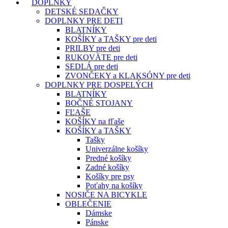
DOPLNKY
DETSKÉ SEDAČKY
DOPLNKY PRE DETI
BLATNÍKY
KOŠÍKY a TAŠKY pre deti
PRILBY pre deti
RUKOVÄTE pre deti
SEDLÁ pre deti
ZVONČEKY a KLAKSÓNY pre deti
DOPLNKY PRE DOSPELÝCH
BLATNÍKY
BOČNÉ STOJANY
FĽAŠE
KOŠÍKY na fľaše
KOŠÍKY a TAŠKY
Tašky
Univerzálne košíky
Predné košíky
Zadné košíky
Košíky pre psy
Poťahy na košíky
NOSIČE NA BICYKLE
OBLEČENIE
Dámske
Pánske