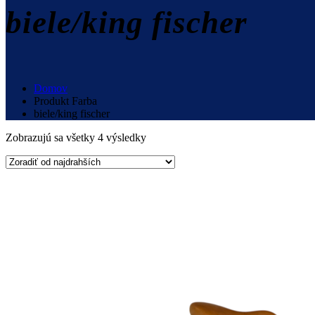
biele/king fischer
Domov
Produkt Farba
biele/king fischer
Zobrazujú sa všetky 4 výsledky