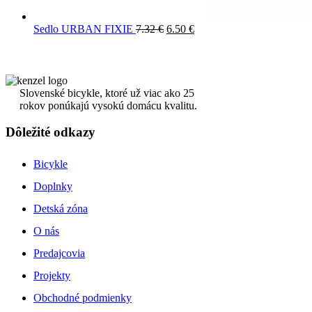
Sedlo URBAN FIXIE
7.32
€
6.50
€
Slovenské bicykle, ktoré už viac ako 25
rokov ponúkajú vysokú domácu kvalitu.
Dôležité odkazy
Bicykle
Doplnky
Detská zóna
O nás
Predajcovia
Projekty
Obchodné podmienky