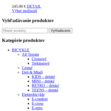
245.00
€
DETAIL
Výber možností
Vyhľadávanie produktov
Hľadať:
Vyhľadávanie
Kategórie produktov
BICYKLE
All Terrain
Crossové
Trekingové
Cestné
Deti & Mladí
KIDS – detské
MINI – detské
RETRO – detské
TEENS – detské
Elektrobicykle
E-comfort
E-cross
E-retro