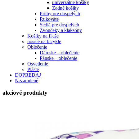
univerzálne košíky
Zadné košíky
Prilby pre dospelých
Rukoväte
Sedlá pre dospelých
Zvončeky a klaksóny
Košíky na fľaše
nosiče na bicykle
Oblečenie
Dámske – oblečenie
Pánske – oblečenie
Osvetlenie
Plášte
DOPREDAJ
Nezaradené
akciové produkty