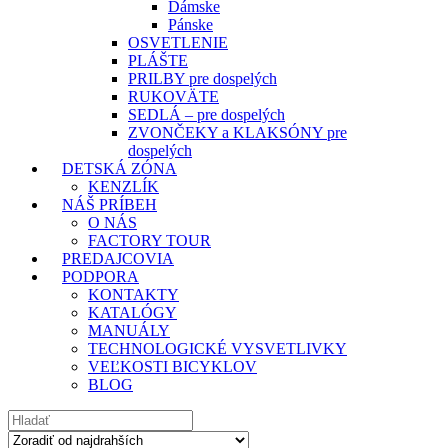
Dámske
Pánske
OSVETLENIE
PLÁŠTE
PRILBY pre dospelých
RUKOVÄTE
SEDLÁ – pre dospelých
ZVONČEKY a KLAKSÓNY pre
dospelých
DETSKÁ ZÓNA
KENZLÍK
NÁŠ PRÍBEH
O NÁS
FACTORY TOUR
PREDAJCOVIA
PODPORA
KONTAKTY
KATALÓGY
MANUÁLY
TECHNOLOGICKÉ VYSVETLIVKY
VEĽKOSTI BICYKLOV
BLOG