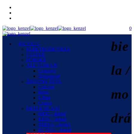
0
bie
BICYKLE
ELEKTROBICYKLE
CESTNÉ
HORSKÉ
ALL TERRAIN
la /
Crossové
Trekingové
ŽIVOTNÝ ŠTÝL
Comfort
mo
Retro
Urban
Cruiser
DETI & MLADÍ
drá
MINI – detské
KIDS – detské
TEENS – detské
RETRO – detské