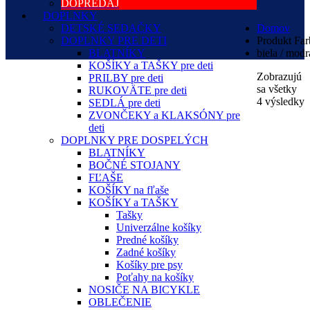
DOPREDAJ
DOPLNKY
DETSKÉ SEDAČKY
Domov
DOPLNKY PRE DETI
Produkt Far
BLATNÍKY
biela / modr
KOŠÍKY a TAŠKY pre deti
Zobrazujú
PRILBY pre deti
sa všetky
RUKOVÄTE pre deti
4 výsledky
SEDLÁ pre deti
ZVONČEKY a KLAKSÓNY pre
deti
DOPLNKY PRE DOSPELÝCH
BLATNÍKY
BOČNÉ STOJANY
FĽAŠE
KOŠÍKY na fľaše
KOŠÍKY a TAŠKY
Tašky
Univerzálne košíky
Predné košíky
Zadné košíky
Košíky pre psy
Poťahy na košíky
NOSIČE NA BICYKLE
OBLEČENIE