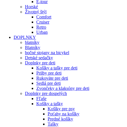
E-tour
Horské
Životný štýl
Comfort
Cruiser
Retro
Urban
DOPLNKY
blatníky
Blatníky
bočné stojany na bicykel
Detské sedačky
Doplnky pre deti
Košíky a tašky pre deti
Prilby pre deti
Rukoväte pre deti
Sedlá pre deti
Zvončeky a klaksóny pre deti
Doplnky pre dospelých
Fľaše
Košíky a tašky
Košíky pre psy
Poťahy na košíky
Predné košíky
Tašky