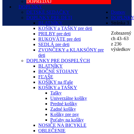
DOPREDAJ
DOPLNKY
DETSKÉ SEDAČKY
Domov
DOPLNKY PRE DETI
DOPLNK
BLATNÍKY
Stránka 3
KOŠÍKY a TAŠKY pre deti
Zobrazený
PRILBY pre deti
ch 43–63
RUKOVÄTE pre deti
z 236
SEDLÁ pre deti
výsledkov
ZVONČEKY a KLAKSÓNY pre
deti
DOPLNKY PRE DOSPELÝCH
BLATNÍKY
BOČNÉ STOJANY
FĽAŠE
KOŠÍKY na fľaše
KOŠÍKY a TAŠKY
Tašky
Univerzálne košíky
Predné košíky
Zadné košíky
Košíky pre psy
Poťahy na košíky
NOSIČE NA BICYKLE
OBLEČENIE