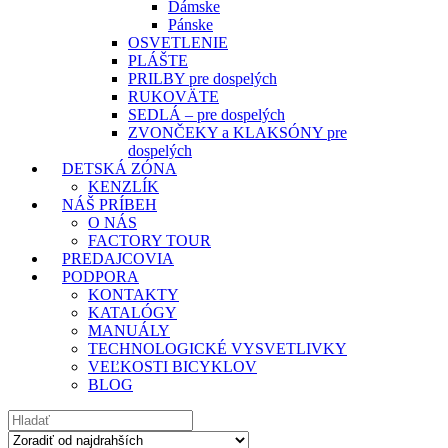
Dámske
Pánske
OSVETLENIE
PLÁŠTE
PRILBY pre dospelých
RUKOVÄTE
SEDLÁ – pre dospelých
ZVONČEKY a KLAKSÓNY pre
dospelých
DETSKÁ ZÓNA
KENZLÍK
NÁŠ PRÍBEH
O NÁS
FACTORY TOUR
PREDAJCOVIA
PODPORA
KONTAKTY
KATALÓGY
MANUÁLY
TECHNOLOGICKÉ VYSVETLIVKY
VEĽKOSTI BICYKLOV
BLOG