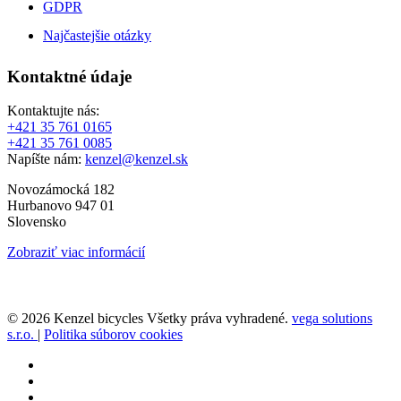
GDPR
Najčastejšie otázky
Kontaktné údaje
Kontaktujte nás:
+421 35 761 0165
+421 35 761 0085
Napíšte nám:
kenzel@kenzel.sk
Novozámocká 182
Hurbanovo 947 01
Slovensko
Zobraziť viac informácií
© 2026 Kenzel bicycles Všetky práva vyhradené.
vega solutions
s.r.o.
|
Politika súborov cookies