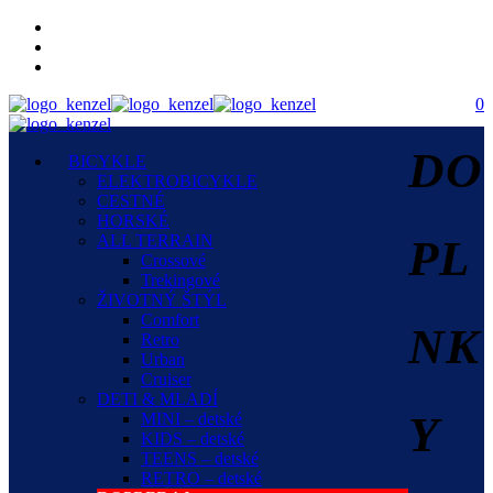
0
DO
BICYKLE
ELEKTROBICYKLE
CESTNÉ
HORSKÉ
ALL TERRAIN
PL
Crossové
Trekingové
ŽIVOTNÝ ŠTÝL
Comfort
NK
Retro
Urban
Cruiser
DETI & MLADÍ
Y
MINI – detské
KIDS – detské
TEENS – detské
RETRO – detské