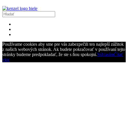
Používame cookies aby sme pre vás zabezpečili ten najlepší zážitok
z našich webových stránok. Ak budete pokračovať v používaní tejto
stránky budeme predpokladať, že ste s ňou spokojní.
Súhlasím
Čítať
viac