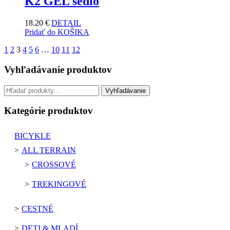
K2 GEL sedlo
18.20
€
DETAIL
Pridať do KOŠIKA
1
2
3
4
5
6
…
10
11
12
Vyhľadávanie produktov
Hľadať:
Vyhľadávanie
Kategórie produktov
BICYKLE
ALL TERRAIN
CROSSOVÉ
TREKINGOVÉ
CESTNÉ
DETI & MLADÍ